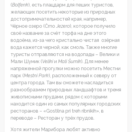
(
Bolfenk
), есть плацдарм для пеших туристов,
желающих посетить некоторые из природных
достопримечательностей края, например,
Чёрное озеро (Črno
Jezero
), которое получило
своё название за счёт торфа на дне этого
водоёма, из-за чего кристально чистая озёрная
вода кажется черной, как смоль. Также многие
туристы отправляются на водопады – Велики и
Мали Шумик (
Veliki
и
Mali
Š
umik
). Для менее
напряженной прогулки можно посетить Местни
парк (
Mestni
Park
), расположенный к северу от
центра города. Там вы сможете насладиться
разнообразием природных ландшафтов и тремя
живописными прудами, рядом с которыми
находится один из самых популярных городских
ресторанов – «Gostilna pri treh ribnikih», в
переводе – Ресторан у трёх прудов.
Хотя жители Марибора любят активно