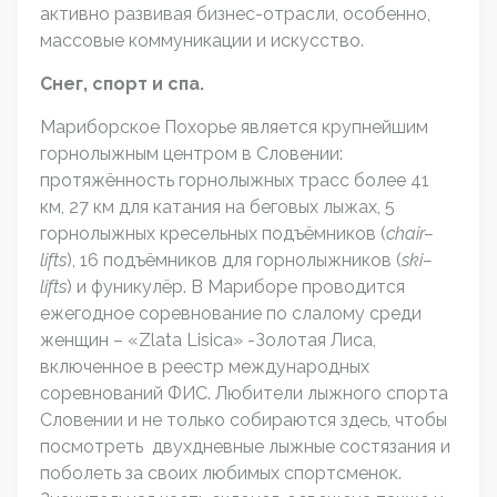
активно развивая бизнес-отрасли, особенно,
массовые коммуникации и искусство.
Снег
,
спорт
и
спа
.
Мариборское Похорье является крупнейшим
горнолыжным центром в Словении:
протяжённость горнолыжных трасс более 41
км, 27 км для катания на беговых лыжах, 5
горнолыжных кресельных подъёмников (
chair
–
lifts
), 16 подъёмников для горнолыжников (
ski
–
lifts
) и фуникулёр. В Мариборе проводится
ежегодное соревнование по слалому среди
женщин – «Zlata Lisica» -Золотая Лиса,
включенное в реестр международных
соревнований ФИС. Любители лыжного спорта
Словении и не только собираются здесь, чтобы
посмотреть двухдневные лыжные состязания и
поболеть за своих любимых спортсменок.