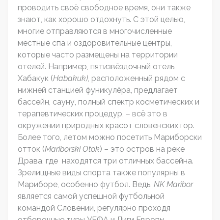
проводить своё свободное время, они также
знают, как хорошо отдохнуть. С этой целью,
многие отправляются в многочисленные
местные спа и оздоровительные центры,
которые часто размещены на территории
отелей. Например, пятизвёздочный отель
Хабакук (
Habakuk
)
, расположенный рядом с
нижней станцией фуникулёра, предлагает
бассейн, сауну, полный спектр косметических и
терапевтических процедур, – всё это в
окружении природных красот словенских гор.
Более того, летом можно посетить Мариборски
отток (
Mariborski Otok
) – это остров на реке
Драва, где находятся три отличных бассейна.
Зрелищные виды спорта также популярны в
Мариборе, особенно футбол. Ведь,
NK
Maribor
является самой успешной футбольной
командой Словении, регулярно проходя
отборочные туры УЕФА и Лиги Европы.