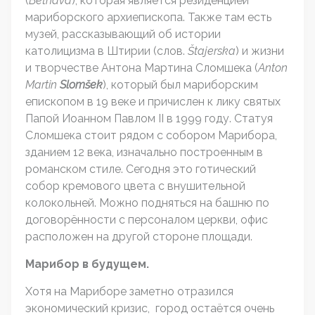
(
Betnava
), которая является резиденцией
мариборского архиепископа. Также там есть
музей, рассказывающий об истории
католицизма в Штирии (слов.
Štajerska
) и жизни
и творчестве Антона Мартина Сломшека (
Anton
Martin
Slom
š
ek
), который был мариборским
епископом в 19 веке и причислен к лику святых
Папой Иоанном Павлом II в 1999 году. Статуя
Сломшека стоит рядом с собором Марибора,
зданием 12 века, изначально построенным в
романском стиле. Сегодня это готический
собор кремового цвета с внушительной
колокольней. Можно подняться на башню по
договорённости с персоналом церкви, офис
расположен на другой стороне площади.
Марибор
в
будущем.
Хотя на Мариборе заметно отразился
экономический кризис, город остаётся очень