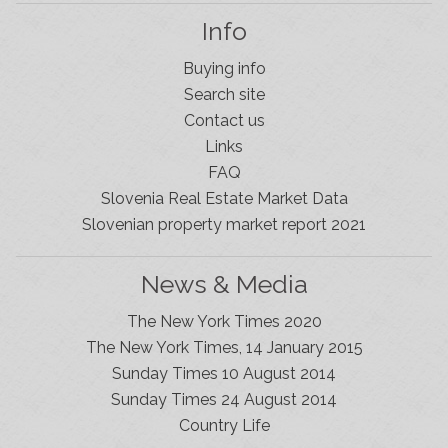
Info
Buying info
Search site
Contact us
Links
FAQ
Slovenia Estates Comes To Kobarid
Slovenia Real Estate Market Data
We’ve opened a new Slovenia Estates office in Kobarid,
Slovenian property market report 2021
in the Soča Valley. This beautiful area has long been
popular with Slovenian families as well as holiday
makers and second home owners, and we are delighted
News & Media
to be able to based in Kobarid so we can better meet
the needs of sellers and buyers in the far west of
The New York Times 2020
Slovenia.
The New York Times, 14 January 2015
Soca Interest
Sunday Times 10 August 2014
Interest in the Soca region of Slovenia has reached the
Sunday Times 24 August 2014
highest level in two years. People have always loved
Country Life
this area for Slovenia real estate for its beauty but it